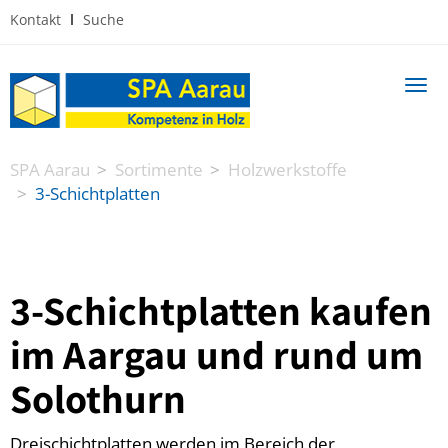
Kontakt
Suche
Navi
ein
SPA Aarau
Sortimente
Holzwerkstoffe
3-Schichtplatten
3-Schichtplatten kaufen
im Aargau und rund um
Solothurn
Dreischichtplatten werden im Bereich der