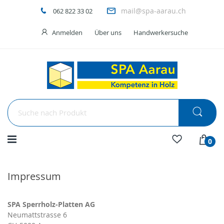
mail@spa-aarau.ch
062 822 33 02
Anmelden
Über uns
Handwerkersuche
Menü
0
Impressum
SPA Sperrholz-Platten AG
Neumattstrasse 6