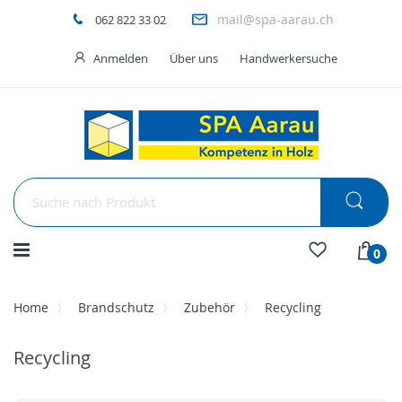
mail@spa-aarau.ch
062 822 33 02
Anmelden
Über uns
Handwerkersuche
Menü
0
Home
Brandschutz
Zubehör
Recycling
Recycling