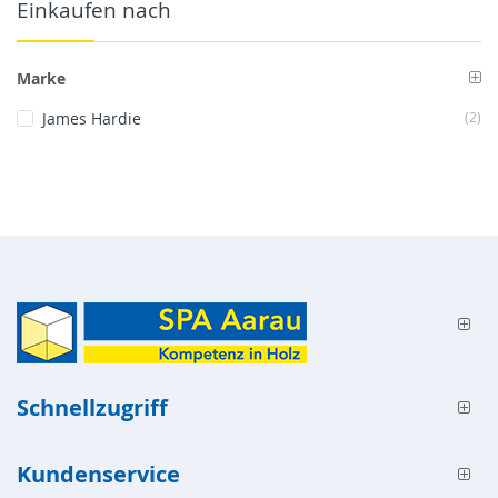
Einkaufen nach
Marke
Art
James Hardie
2
Schnellzugriff
Kundenservice