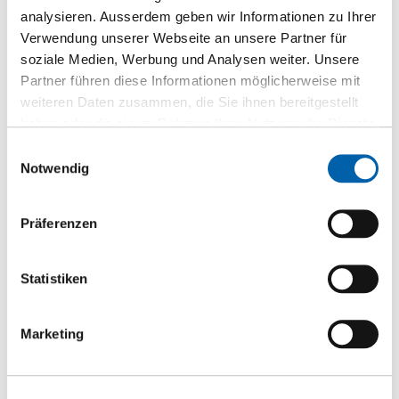
analysieren. Ausserdem geben wir Informationen zu Ihrer
Verwendung unserer Webseite an unsere Partner für
soziale Medien, Werbung und Analysen weiter. Unsere
Partner führen diese Informationen möglicherweise mit
weiteren Daten zusammen, die Sie ihnen bereitgestellt
haben oder die sie im Rahmen Ihrer Nutzung der Dienste
gesammelt haben.
Einwilligungsauswahl
Notwendig
Fermacell Verschlussplombe mit Barcode zu Big Bag
Präferenzen
Montagematerial
Zur Produktseite
Statistiken
Marketing