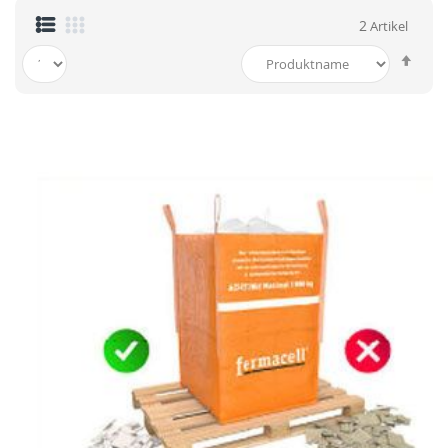
2
Artikel
In
abst
Reih