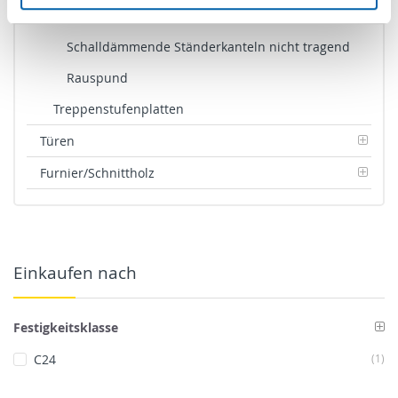
Latten
Schalldämmende Ständerkanteln nicht tragend
Rauspund
Treppenstufenplatten
Türen
Furnier/Schnittholz
Einkaufen nach
Festigkeitsklasse
Art
C24
1