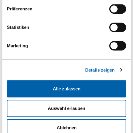
Dämmen
Präferenzen
Holzwerkstoffe
Kanten
Statistiken
Kleben
Massivholzpl./ Bauholz
Marketing
1-Schicht Massivholzplatten
3-Schicht Nadelholz
Details zeigen
3-Schicht Laubholz
Altholz / Antikholz
Alle zulassen
Prägeboard
Bauholz
Auswahl erlauben
BSH Fichte
Duo
Ablehnen