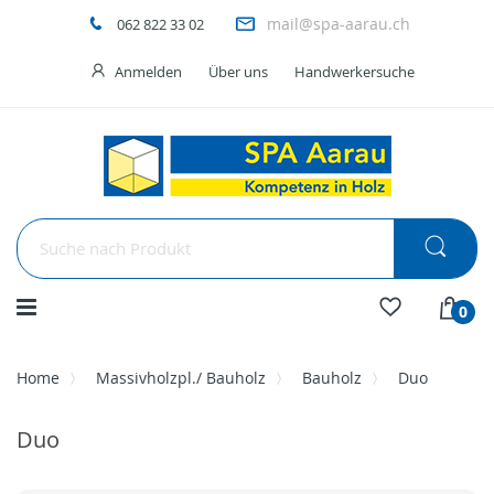
mail@spa-aarau.ch
062 822 33 02
Anmelden
Über uns
Handwerkersuche
Menü
0
Home
Massivholzpl./ Bauholz
Bauholz
Duo
Duo