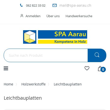
mail@spa-aarau.ch
062 822 33 02
Anmelden
Über uns
Handwerkersuche
Menü
0
Home
Holzwerkstoffe
Leichtbauplatten
Leichtbauplatten