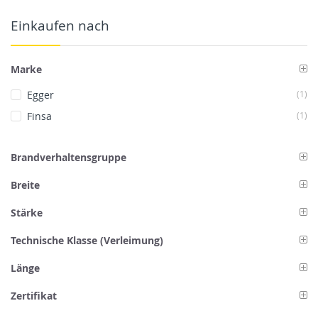
Einkaufen nach
Marke
Art
Egger
1
Art
Finsa
1
Brandverhaltensgruppe
Breite
Stärke
Technische Klasse (Verleimung)
Länge
Zertifikat