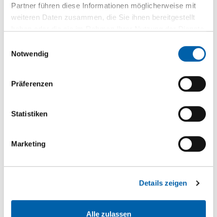
Zur Produktseite
Partner führen diese Informationen möglicherweise mit
weiteren Daten zusammen, die Sie ihnen bereitgestellt
haben oder die sie im Rahmen Ihrer Nutzung der Dienste
gesammelt haben.
Einwilligungsauswahl
Notwendig
Präferenzen
Statistiken
Marketing
Details zeigen
Alle zulassen