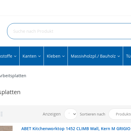
stoffe
Kanten
Kleben
Massivholzpl./ Bauholz
Tü
Arbeitsplatten
splatten
Anzeigen
Sortieren nach
ABET Kitchenworktop 1452 CLIMB Wall, Kern M GRIGI