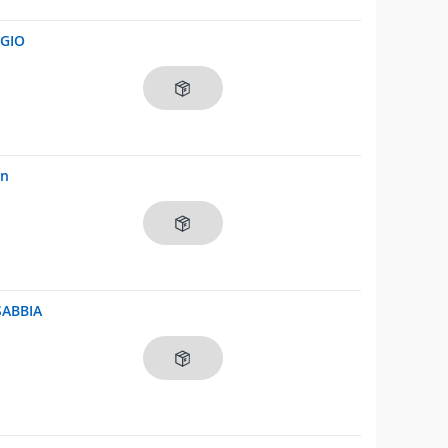
IGIO
un
SABBIA