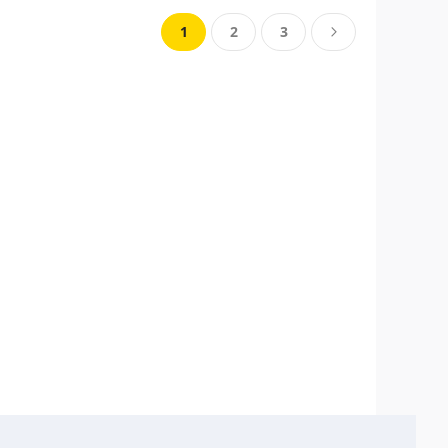
Seite
Sie lesen gerade Seite
Seite
Seite
Seite
Weiter
1
2
3