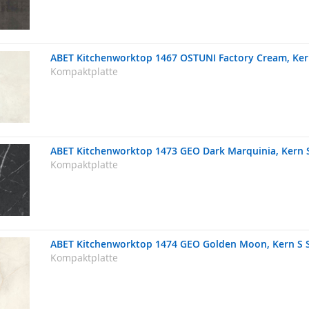
ABET Kitchenworktop 1467 OSTUNI Factory Cream, Ker
Kompaktplatte
ABET Kitchenworktop 1473 GEO Dark Marquinia, Kern 
Kompaktplatte
ABET Kitchenworktop 1474 GEO Golden Moon, Kern S 
Kompaktplatte