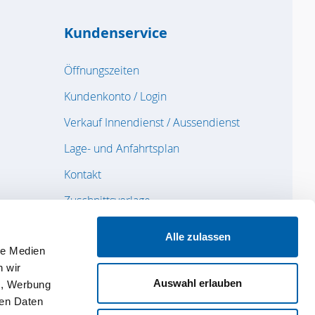
Kundenservice
Öffnungszeiten
Kundenkonto / Login
Verkauf Innendienst / Aussendienst
Lage- und Anfahrtsplan
Kontakt
Zuschnittsvorlage
Feedback / Reklamation
Alle zulassen
Datenschutz
le Medien
n wir
Impressum
Auswahl erlauben
n, Werbung
ren Daten
AGB