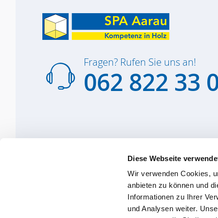
Fragen? Rufen Sie uns an!
062 822 33 
Diese Webseite verwende
Wir verwenden Cookies, um
anbieten zu können und di
Informationen zu Ihrer Ve
und Analysen weiter. Unse