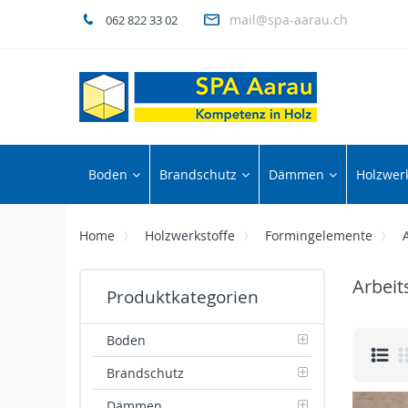
mail@spa-aarau.ch
062 822 33 02
Boden
Brandschutz
Dämmen
Holzwerk
Home
Holzwerkstoffe
Formingelemente
Arbeit
Produktkategorien
Boden
Brandschutz
Dämmen