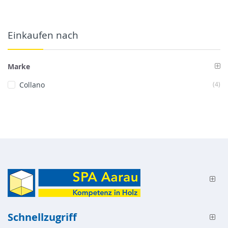
Einkaufen nach
Marke
Art
Collano
4
Schnellzugriff