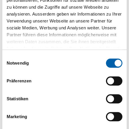
personalisieren, Funktionen für soziale Medien anbieten
zu können und die Zugriffe auf unsere Webseite zu
analysieren. Ausserdem geben wir Informationen zu Ihrer
Verwendung unserer Webseite an unsere Partner für
soziale Medien, Werbung und Analysen weiter. Unsere
Partner führen diese Informationen möglicherweise mit
weiteren Daten zusammen, die Sie ihnen bereitgestellt
haben oder die sie im Rahmen Ihrer Nutzung der Dienste
gesammelt haben.
Einwilligungsauswahl
Notwendig
Präferenzen
Collano Auftragsdüse PUR Applico Optimo
Werkzeug
Statistiken
Zur Produktseite
Marketing