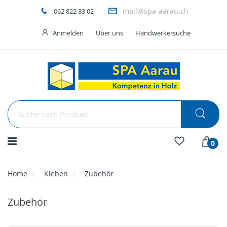
mail@spa-aarau.ch
062 822 33 02
Anmelden
Über uns
Handwerkersuche
Menü
0
Home
Kleben
Zubehör
Zubehör