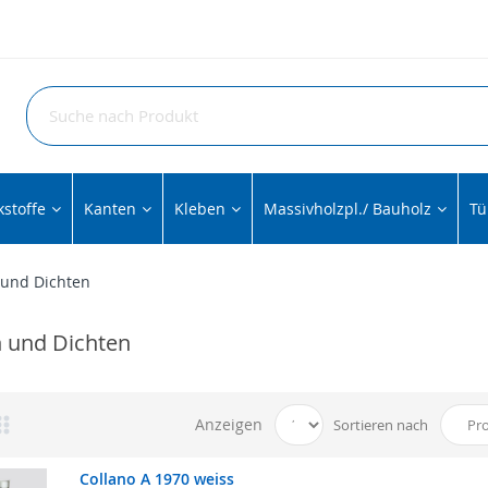
stoffe
Kanten
Kleben
Massivholzpl./ Bauholz
Tü
 und Dichten
 und Dichten
Anzeigen
Sortieren nach
Collano A 1970 weiss