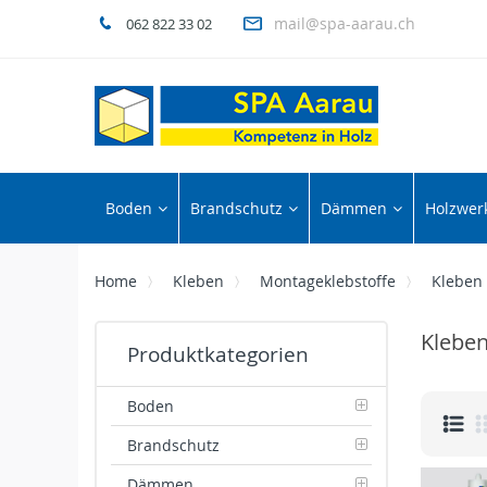
mail@spa-aarau.ch
062 822 33 02
Boden
Brandschutz
Dämmen
Holzwerk
Home
Kleben
Montageklebstoffe
Kleben
Kleben
Produktkategorien
Boden
Brandschutz
Dämmen