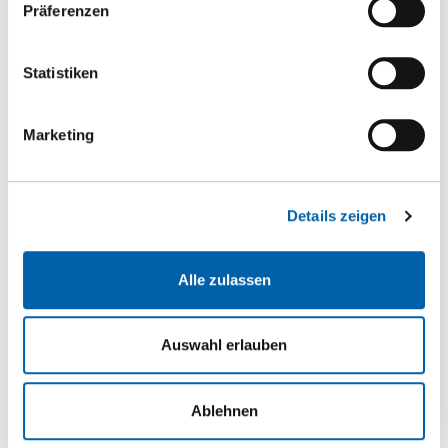
Dämmen
Präferenzen
Holzwerkstoffe
Statistiken
Kanten
Kleben
Marketing
Massivholzpl./ Bauholz
1-Schicht Massivholzplatten
Details zeigen
3-Schicht Nadelholz
3-Schicht Laubholz
Alle zulassen
Altholz / Antikholz
Prägeboard
Auswahl erlauben
Bauholz
BSH Fichte
Ablehnen
Duo