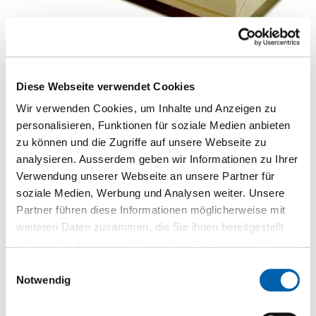
Brettschichtholz BSH Fichte
Balken
Diese Webseite verwendet Cookies
Zur Produktseite
Wir verwenden Cookies, um Inhalte und Anzeigen zu
personalisieren, Funktionen für soziale Medien anbieten
zu können und die Zugriffe auf unsere Webseite zu
analysieren. Ausserdem geben wir Informationen zu Ihrer
Verwendung unserer Webseite an unsere Partner für
soziale Medien, Werbung und Analysen weiter. Unsere
Partner führen diese Informationen möglicherweise mit
weiteren Daten zusammen, die Sie ihnen bereitgestellt
Produktkategorien
haben oder die sie im Rahmen Ihrer Nutzung der Dienste
gesammelt haben.
Einwilligungsauswahl
Boden
Notwendig
Brandschutz