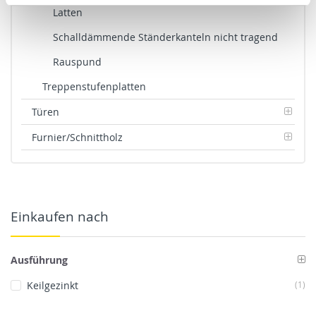
Latten
Schalldämmende Ständerkanteln nicht tragend
Rauspund
Treppenstufenplatten
Türen
Furnier/Schnittholz
Einkaufen nach
Ausführung
Art
Keilgezinkt
1