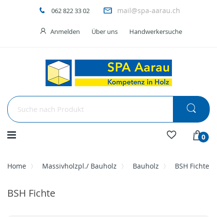
mail@spa-aarau.ch
062 822 33 02
Anmelden
Über uns
Handwerkersuche
Menü
0
Home
Massivholzpl./ Bauholz
Bauholz
BSH Fichte
BSH Fichte