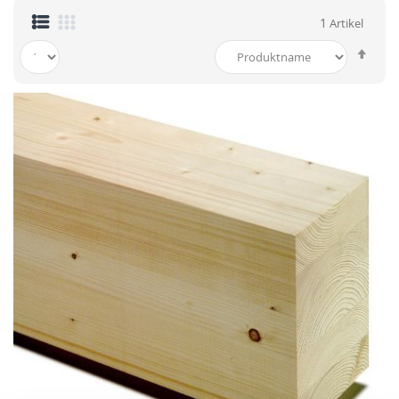
1
Artikel
In
abst
Reih