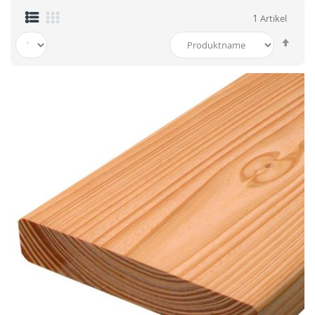
1
Artikel
In
abst
Reih