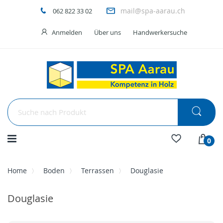
mail@spa-aarau.ch
062 822 33 02
Anmelden
Über uns
Handwerkersuche
Menü
0
Home
Boden
Terrassen
Douglasie
Douglasie