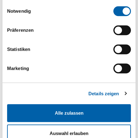
Vinyl
gesammelt haben.
Einwilligungsauswahl
Notwendig
Laminat
Sockelleisten
Präferenzen
Zubehör Laminat, Parkett, Vinyl
Terrassen
Statistiken
Accoya
Douglasie
Marketing
Heimische Lärche
Megawood
Details zeigen
Silvadec
Abodo
Alle zulassen
Sipo
Thermoesche
Auswahl erlauben