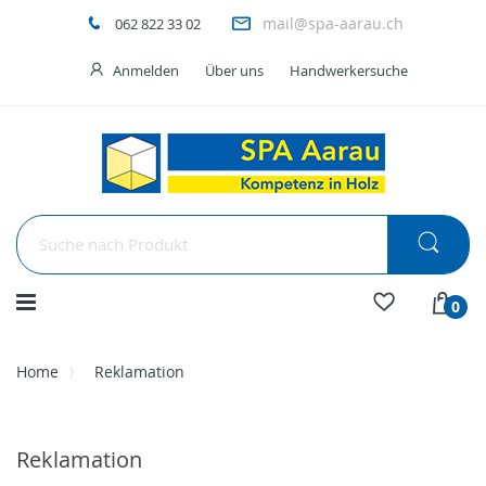
mail@spa-aarau.ch
062 822 33 02
Anmelden
Über uns
Handwerkersuche
Menü
0
Home
Reklamation
Reklamation