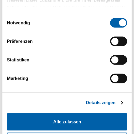
weiteren Daten zusammen, die Sie ihnen bereitgestellt
haben oder die sie im Rahmen Ihrer Nutzung der Dienste
Telefon / E-Mail für Rückfragen
gesammelt haben.
Einwilligungsauswahl
Notwendig
Reklamation
Präferenzen
Auftrags-, Lieferschein- oder Rechnungs Nr.
Statistiken
Kommission
Marketing
Die Kommission finden Sie auf Ihrem Lieferschein
Details zeigen
Artikelnummer
Alle zulassen