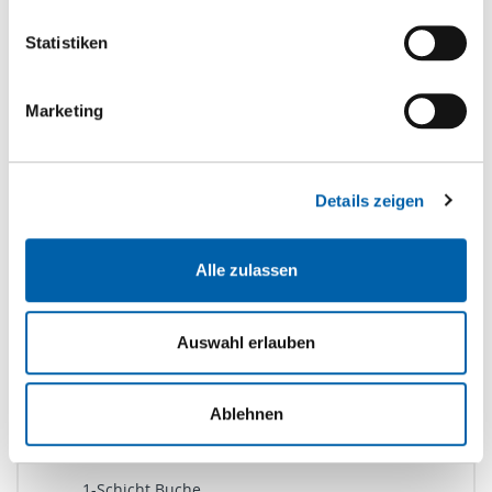
Statistiken
Marketing
Produktkategorien
Boden
Details zeigen
Brandschutz
Dämmen
Alle zulassen
Holzwerkstoffe
Kanten
Auswahl erlauben
Kleben
Massivholzpl./ Bauholz
Ablehnen
1-Schicht Massivholzplatten
1-Schicht Buche