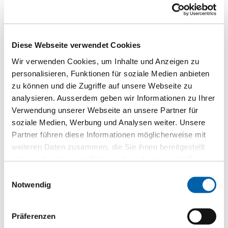
Diese Webseite verwendet Cookies
Wir verwenden Cookies, um Inhalte und Anzeigen zu
personalisieren, Funktionen für soziale Medien anbieten
zu können und die Zugriffe auf unsere Webseite zu
analysieren. Ausserdem geben wir Informationen zu Ihrer
Verwendung unserer Webseite an unsere Partner für
soziale Medien, Werbung und Analysen weiter. Unsere
Partner führen diese Informationen möglicherweise mit
1-Schicht Nussbaum ami. A/B keilgezinkte Lamellen mit
weiteren Daten zusammen, die Sie ihnen bereitgestellt
Splint
haben oder die sie im Rahmen Ihrer Nutzung der Dienste
1-Schicht Massivholzplatte
gesammelt haben.
Einwilligungsauswahl
Notwendig
Zur Produktseite
Präferenzen