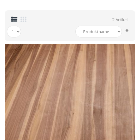
2
Artikel
In
abst
Reih