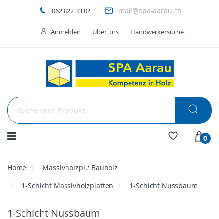
mail@spa-aarau.ch
062 822 33 02
Anmelden
Über uns
Handwerkersuche
Menü
0
Home
Massivholzpl./ Bauholz
1-Schicht Massivholzplatten
1-Schicht Nussbaum
1-Schicht Nussbaum