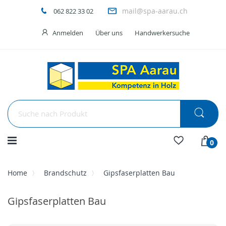
mail@spa-aarau.ch
062 822 33 02
Anmelden
Über uns
Handwerkersuche
Menü
0
Home
Brandschutz
Gipsfaserplatten Bau
Gipsfaserplatten Bau