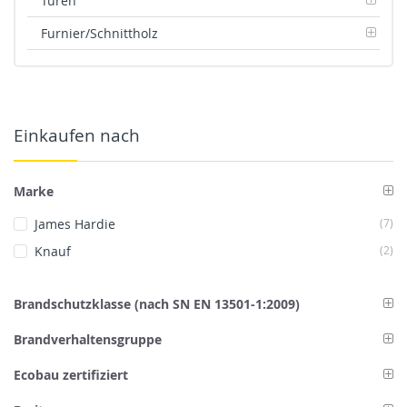
Türen
Furnier/Schnittholz
Einkaufen nach
Marke
Art
James Hardie
7
Art
Knauf
2
Brandschutzklasse (nach SN EN 13501-1:2009)
Brandverhaltensgruppe
Ecobau zertifiziert