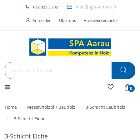
mail@spa-aarau.ch
062 822 33 02
Anmelden
Über uns
Handwerkersuche
Menü
0
Home
Massivholzpl./ Bauholz
3-Schicht Laubholz
3-Schicht Eiche
3-Schicht Eiche