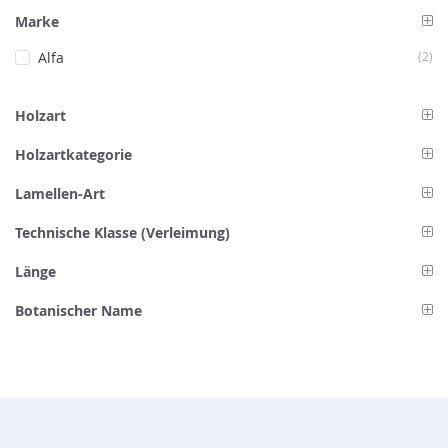
Marke
Art
Alfa
2
Holzart
Holzartkategorie
Lamellen-Art
Technische Klasse (Verleimung)
Länge
Botanischer Name