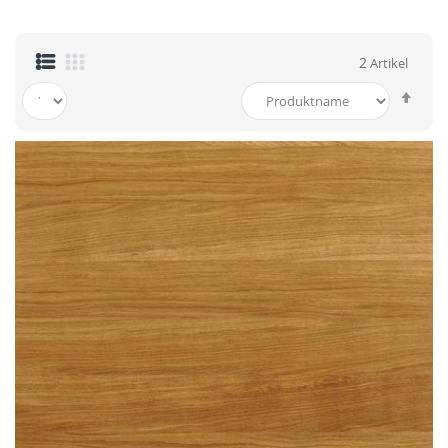
2
Artikel
In
abst
Reih