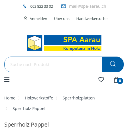
mail@spa-aarau.ch
062 822 33 02
Anmelden
Über uns
Handwerkersuche
Menü
0
Home
Holzwerkstoffe
Sperrholzplatten
Sperrholz Pappel
Sperrholz Pappel