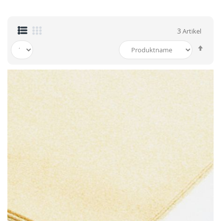
3
Artikel
In
abst
Reih