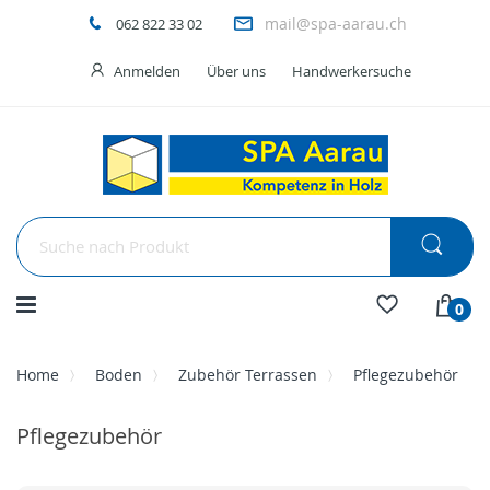
mail@spa-aarau.ch
062 822 33 02
Anmelden
Über uns
Handwerkersuche
Menü
0
Home
Boden
Zubehör Terrassen
Pflegezubehör
Pflegezubehör