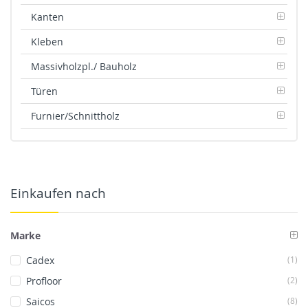
Kanten
Kleben
Massivholzpl./ Bauholz
Türen
Furnier/Schnittholz
Einkaufen nach
Marke
Art
Cadex
1
Art
Profloor
2
Art
Saicos
8