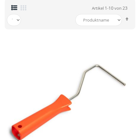
1
10
23
Artikel
-
von
In
abst
Reih