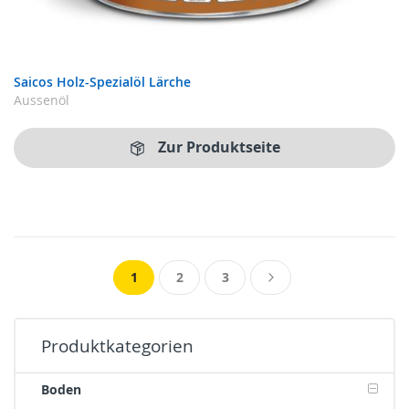
Saicos Holz-Spezialöl Lärche
Aussenöl
Zur Produktseite
Seite
Sie lesen gerade Seite
Seite
Seite
Seite
Weiter
1
2
3
Produktkategorien
Boden