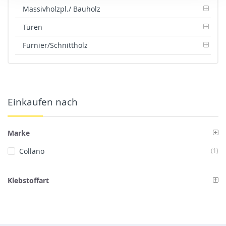
Massivholzpl./ Bauholz
Türen
Furnier/Schnittholz
Einkaufen nach
Marke
Art
Collano
1
Klebstoffart