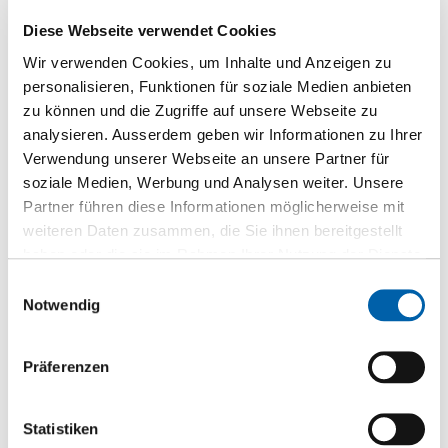
Diese Webseite verwendet Cookies
Wir verwenden Cookies, um Inhalte und Anzeigen zu
Collano KE 500 weisses Granulat
personalisieren, Funktionen für soziale Medien anbieten
Klebstoff
zu können und die Zugriffe auf unsere Webseite zu
analysieren. Ausserdem geben wir Informationen zu Ihrer
Zur Produktseite
Verwendung unserer Webseite an unsere Partner für
soziale Medien, Werbung und Analysen weiter. Unsere
Partner führen diese Informationen möglicherweise mit
weiteren Daten zusammen, die Sie ihnen bereitgestellt
haben oder die sie im Rahmen Ihrer Nutzung der Dienste
gesammelt haben.
Einwilligungsauswahl
Notwendig
Produktkategorien
Präferenzen
Boden
Brandschutz
Statistiken