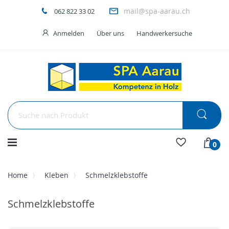
mail@spa-aarau.ch
062 822 33 02
Anmelden
Über uns
Handwerkersuche
Menü
0
Home
Kleben
Schmelzklebstoffe
Schmelzklebstoffe