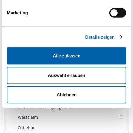
Dämmen
Holzwerkstoffe
Marketing
Kanten
Kleben
Details zeigen
Furnierklebstoffe
Kontaktklebstoffe
Alle zulassen
Montageklebstoffe
Polyurethan
Auswahl erlauben
Schmelzklebstoffe
Ablehnen
Schmelzkleber Granulat
Trenn- und Reinigungsmittel
Weissleim
Zubehör