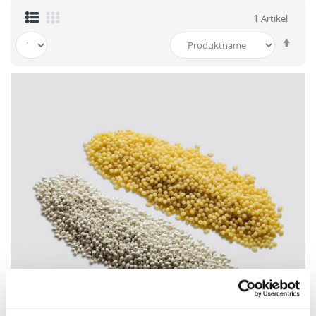
1
Artikel
In
abst
Reih