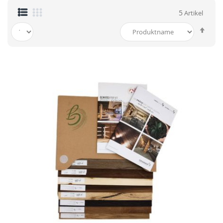
5
Artikel
In
abst
Reih