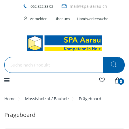
mail@spa-aarau.ch
062 822 33 02
Anmelden
Über uns
Handwerkersuche
Menü
0
Home
Massivholzpl./ Bauholz
Prägeboard
Prägeboard