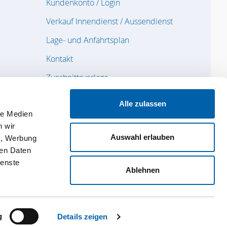
Kundenkonto / Login
Verkauf Innendienst / Aussendienst
Lage- und Anfahrtsplan
Kontakt
Zuschnittsvorlage
Feedback / Reklamation
Alle zulassen
Datenschutz
le Medien
n wir
Impressum
Auswahl erlauben
n, Werbung
ren Daten
AGB
ienste
Anmeldung Newsletter
Ablehnen
g
Details zeigen