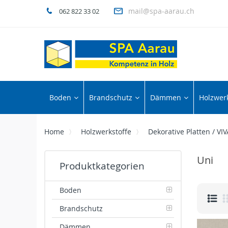
mail@spa-aarau.ch
062 822 33 02
Boden
Brandschutz
Dämmen
Holzwerk
Home
Holzwerkstoffe
Dekorative Platten / V
Uni
Produktkategorien
Boden
Brandschutz
Dämmen