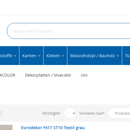
stoffe
Kanten
Kleben
Massivholzpl./ Bauholz
Tü
IVACOLOR
Dekorplatten / Vivacolor
Uni
Anzeigen
Sortieren nach
Eurodekor F417 ST10 Textil grau