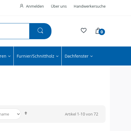
Anmelden
Über uns
Handwerkersuche
0
ren
Furnier/Schnittholz
Dachfenster
In
1
10
72
Artikel
-
von
absteigender
Reihenfolge