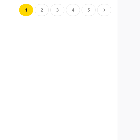
Seite
Sie lesen gerade Seite
Seite
Seite
Seite
Seite
Seite
Weiter
1
2
3
4
5