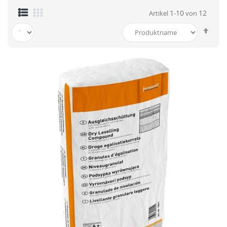
1
10
12
Artikel
-
von
In
abst
Reih