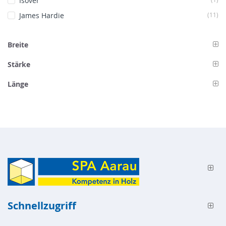
Isover
Art
James Hardie
11
Breite
Stärke
Länge
Schnellzugriff