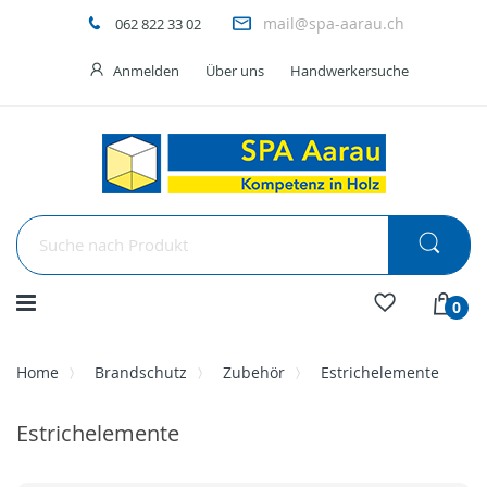
mail@spa-aarau.ch
062 822 33 02
Anmelden
Über uns
Handwerkersuche
Menü
0
Home
Brandschutz
Zubehör
Estrichelemente
Estrichelemente