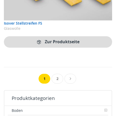
Isover Stellstreifen FS
Glaswolle
Zur Produktseite
Seite
Sie lesen gerade Seite
Seite
Seite
Weiter
1
2
Produktkategorien
Boden