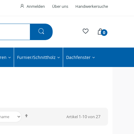
Anmelden
Über uns
Handwerkersuche
0
ren
Furnier/Schnittholz
Dachfenster
In
1
10
27
Artikel
-
von
absteigender
Reihenfolge