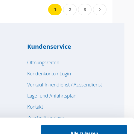
Seite
Sie lesen gerade Seite
Seite
Seite
Seite
Weiter
1
2
3
Kundenservice
Öffnungszeiten
Kundenkonto / Login
Verkauf Innendienst / Aussendienst
Lage- und Anfahrtsplan
Kontakt
Zuschnittsvorlage
Feedback / Reklamation
Alle zulassen