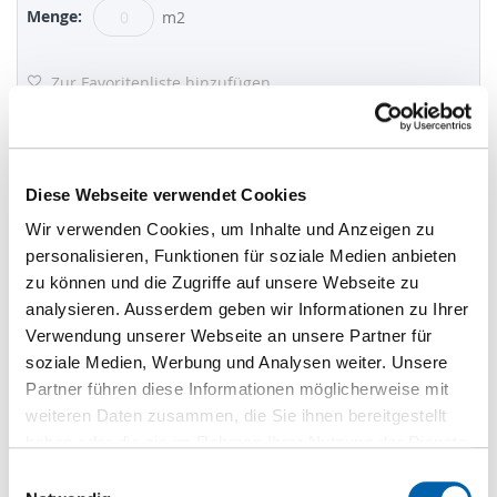
m2
Zur Favoritenliste hinzufügen
FORESCOLOR MDF-Platten blau -
Diese Webseite verwendet Cookies
HF.UUF.O1624
Lieferbar innert 1-2 Wochen
Wir verwenden Cookies, um Inhalte und Anzeigen zu
personalisieren, Funktionen für soziale Medien anbieten
16 mm
zu können und die Zugriffe auf unsere Webseite zu
2'440 mm
analysieren. Ausserdem geben wir Informationen zu Ihrer
1'220 mm
Verwendung unserer Webseite an unsere Partner für
soziale Medien, Werbung und Analysen weiter. Unsere
CHF 54.50
/m2
Partner führen diese Informationen möglicherweise mit
St
weiteren Daten zusammen, die Sie ihnen bereitgestellt
haben oder die sie im Rahmen Ihrer Nutzung der Dienste
m2
gesammelt haben.
Einwilligungsauswahl