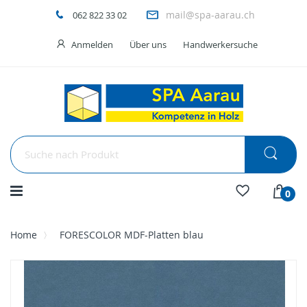
mail@spa-aarau.ch
062 822 33 02
Anmelden
Über uns
Handwerkersuche
Menü
0
Home
FORESCOLOR MDF-Platten blau
Skip
to
the