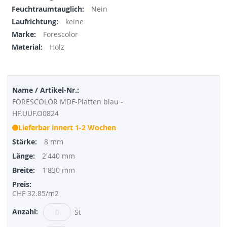
images
Informationen
Nein
gallery
keine
Forescolor
Holz
Gruppiert
Produkte
-
FORESCOLOR MDF-Platten blau -
Artikel
HF.UUF.O0824
Lieferbar innert 1-2 Wochen
8 mm
2'440 mm
1'830 mm
CHF 32.85
/m2
St