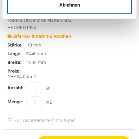
Ablehnen
FORESCOLOR MDF-Platten blau -
HF.UUF.O1924
Lieferbar innert 1-2 Wochen
19 mm
2'440 mm
1'830 mm
CHF 64.05
/m2
St
m2
Zur Favoritenliste hinzufügen