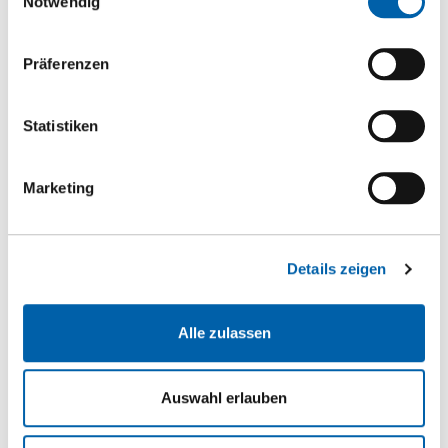
Notwendig
Zur Favoritenliste hinzufügen
Präferenzen
FORESCOLOR MDF-Platten blau -
Statistiken
HF.UUF.O0524
Lieferbar innert 1-2 Wochen
Marketing
5 mm
2'440 mm
1'830 mm
Details zeigen
CHF 24.70
/m2
St
Alle zulassen
m2
Auswahl erlauben
Zur Favoritenliste hinzufügen