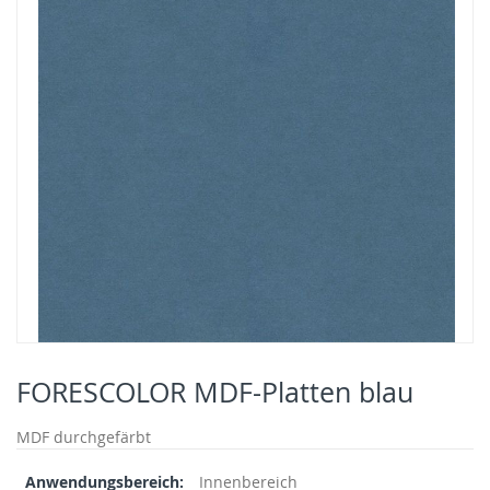
end
of
the
images
gallery
Skip
to
FORESCOLOR MDF-Platten blau
the
beginning
MDF durchgefärbt
of
the
Mehr
Innenbereich