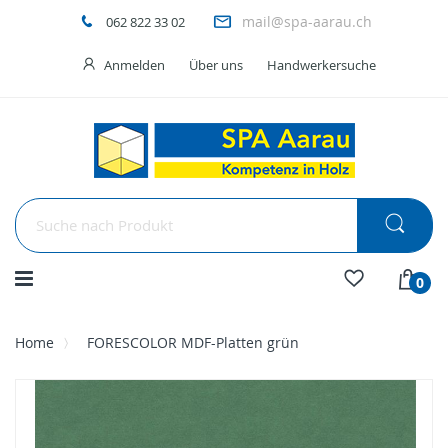
mail@spa-aarau.ch
062 822 33 02
Anmelden
Über uns
Handwerkersuche
Menü
0
Home
FORESCOLOR MDF-Platten grün
Skip
to
the