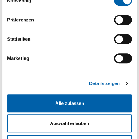
Notwendig
Zur Favoritenliste hinzufügen
Präferenzen
FORESCOLOR MDF-Platten grün -
Statistiken
HF.UUF.U0824
Lieferbar innert 1-2 Wochen
Marketing
8 mm
2'440 mm
1'830 mm
Details zeigen
CHF 32.85
/m2
St
Alle zulassen
m2
Auswahl erlauben
Zur Favoritenliste hinzufügen