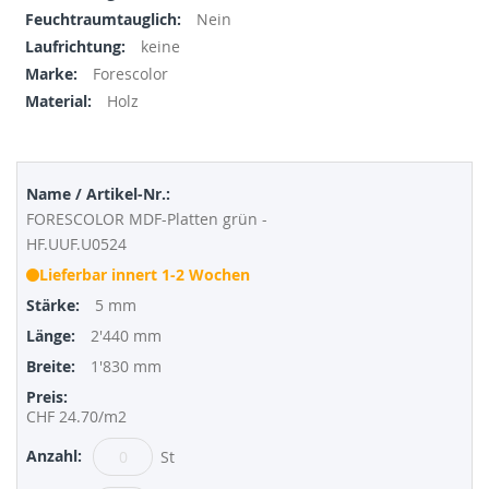
images
Informationen
Nein
gallery
keine
Forescolor
Holz
Gruppiert
Produkte
-
FORESCOLOR MDF-Platten grün -
Artikel
HF.UUF.U0524
Lieferbar innert 1-2 Wochen
5 mm
2'440 mm
1'830 mm
CHF 24.70
/m2
St