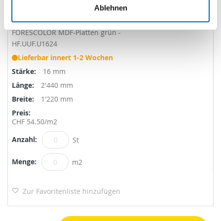
Ablehnen
FORESCOLOR MDF-Platten grün -
HF.UUF.U1624
Lieferbar innert 1-2 Wochen
16 mm
2'440 mm
1'220 mm
CHF 54.50
/m2
St
m2
Zur Favoritenliste hinzufügen