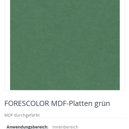
end
of
the
images
gallery
Skip
to
FORESCOLOR MDF-Platten grün
the
beginning
MDF durchgefärbt
of
the
Mehr
Innenbereich