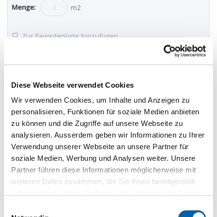
m2
Zur Favoritenliste hinzufügen
FORESCOLOR MDF-Platten grün -
Diese Webseite verwendet Cookies
HF.UUF.U1924
Lieferbar innert 1-2 Wochen
Wir verwenden Cookies, um Inhalte und Anzeigen zu
personalisieren, Funktionen für soziale Medien anbieten
19 mm
zu können und die Zugriffe auf unsere Webseite zu
2'440 mm
analysieren. Ausserdem geben wir Informationen zu Ihrer
1'830 mm
Verwendung unserer Webseite an unsere Partner für
soziale Medien, Werbung und Analysen weiter. Unsere
CHF 64.05
/m2
Partner führen diese Informationen möglicherweise mit
St
weiteren Daten zusammen, die Sie ihnen bereitgestellt
haben oder die sie im Rahmen Ihrer Nutzung der Dienste
m2
gesammelt haben.
Einwilligungsauswahl