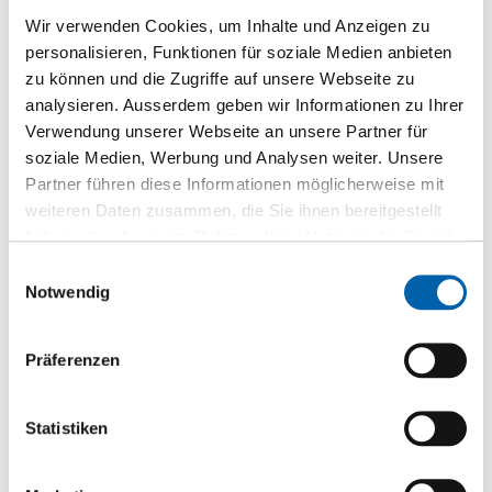
images
gallery
Wir verwenden Cookies, um Inhalte und Anzeigen zu
Mehr
Nordamerika
personalisieren, Funktionen für soziale Medien anbieten
Informationen
Laubholz
zu können und die Zugriffe auf unsere Webseite zu
0.6 mm, 0.9 mm, 1.4 mm
analysieren. Ausserdem geben wir Informationen zu Ihrer
Ja
Verwendung unserer Webseite an unsere Partner für
soziale Medien, Werbung und Analysen weiter. Unsere
Partner führen diese Informationen möglicherweise mit
Anfrage / Bestellung senden
weiteren Daten zusammen, die Sie ihnen bereitgestellt
haben oder die sie im Rahmen Ihrer Nutzung der Dienste
gesammelt haben.
Einwilligungsauswahl
Notwendig
Präferenzen
Zubehör
Statistiken
Schnittholz Nussbaum
Ami