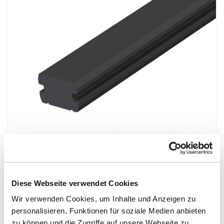
end
of
the
images
gallery
Skip
to
Megawood Unterkonstruktion grau
the
Diese Webseite verwendet Cookies
beginning
Wir verwenden Cookies, um Inhalte und Anzeigen zu
Unterkonstruktion WPC
of
personalisieren, Funktionen für soziale Medien anbieten
the
Mehr
Aussenbereich
zu können und die Zugriffe auf unsere Webseite zu