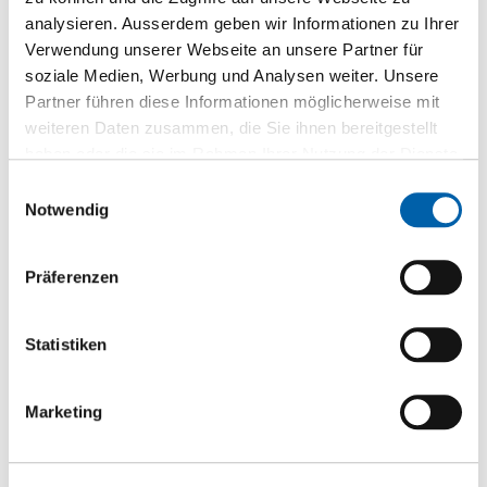
images
Informationen
Megawood
gallery
analysieren. Ausserdem geben wir Informationen zu Ihrer
Holz-Kunststoff-Verbundwerkstoff (WPC)
Verwendung unserer Webseite an unsere Partner für
soziale Medien, Werbung und Analysen weiter. Unsere
Partner führen diese Informationen möglicherweise mit
Gruppiert
weiteren Daten zusammen, die Sie ihnen bereitgestellt
Produkte
haben oder die sie im Rahmen Ihrer Nutzung der Dienste
-
Megawood Unterkonstruktion grau 60/40 mm -
gesammelt haben.
Artikel
Einwilligungsauswahl
49.030.157
Notwendig
Lieferbar innert 1-2 Wochen
40 mm
Präferenzen
3'600 mm
60 mm
170 Stück/Paket
Statistiken
CHF 15.75
/lfm
Marketing
St
lfm