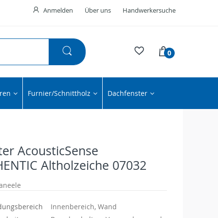
Anmelden
Über uns
Handwerkersuche
0
ren
Furnier/Schnittholz
Dachfenster
ter AcousticSense
ENTIC Altholzeiche 07032
aneele
ungsbereich
Innenbereich, Wand
ionen