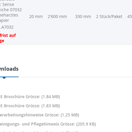
c Sense
eiche 07032
beharztes
20 mm
2'600 mm
330 mm
2 Stück/Paket
45
apier
.A7032
frist auf
ge
nloads
E Broschüre
Grösse: (1.84 MB)
E Broschüre
Grösse: (1.83 MB)
erarbeitungshinweise
Grösse: (1.25 MB)
einigungs- und Pflegehinweis
Grösse: (205.9 KB)