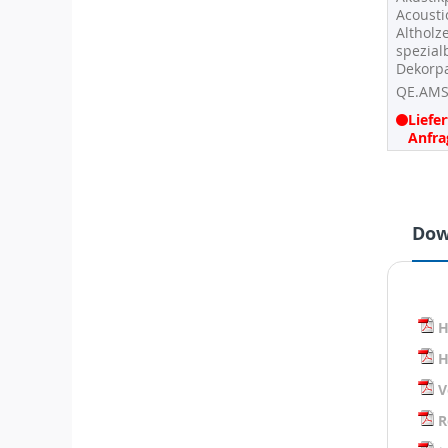
-
Acousti
Altholz
Artikel
spezial
Dekorp
QE.AMS
Liefer
Anfra
Dow
H
H
V
R