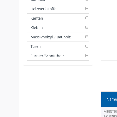
gallery
Holzwerkstoffe
Kanten
Kleben
Massivholzpl./ Bauholz
Türen
Furnier/Schnittholz
Skip
to
the
beginnin
of
the
images
Name 
gallery
Gruppier
MEISTE
Produkte
Akustik