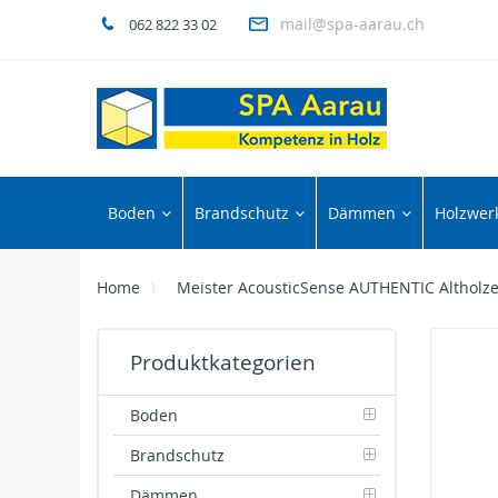
mail@spa-aarau.ch
062 822 33 02
Boden
Brandschutz
Dämmen
Holzwerk
Home
Meister AcousticSense AUTHENTIC Altholz
Skip
Produktkategorien
to
the
end
Boden
of
Brandschutz
the
images
Dämmen