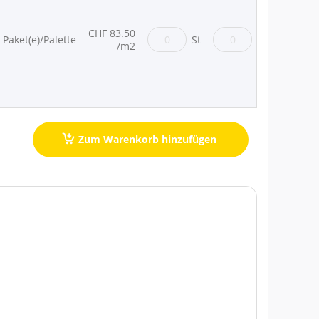
CHF 83.50
 Paket(e)/Palette
St
m2
Zur
/m2
Favor
hinz
Zum Warenkorb hinzufügen