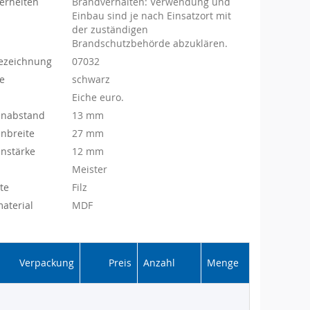
erheiten
Brandverhalten: Verwendung und
Einbau sind je nach Einsatzort mit
der zuständigen
Brandschutzbehörde abzuklären.
ezeichnung
07032
be
schwarz
Eiche euro.
enabstand
13 mm
nbreite
27 mm
nstärke
12 mm
Meister
te
Filz
aterial
MDF
Verpackung
Preis
Anzahl
Menge