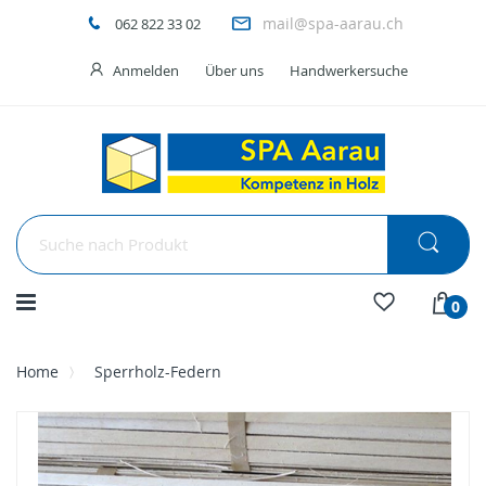
mail@spa-aarau.ch
062 822 33 02
Anmelden
Über uns
Handwerkersuche
Menü
0
Home
Sperrholz-Federn
Skip
to
the