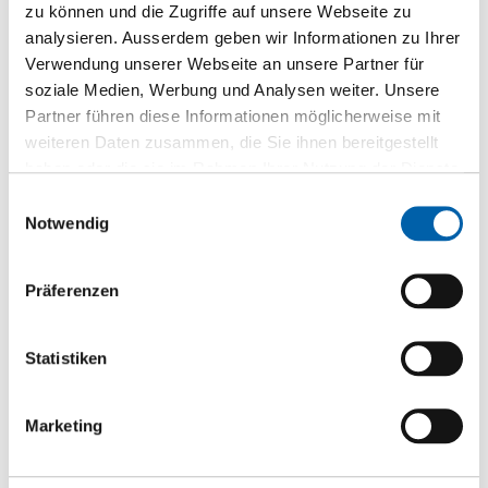
images
zu können und die Zugriffe auf unsere Webseite zu
Informationen
längs
gallery
analysieren. Ausserdem geben wir Informationen zu Ihrer
Holz
Verwendung unserer Webseite an unsere Partner für
B/BB
soziale Medien, Werbung und Analysen weiter. Unsere
Partner führen diese Informationen möglicherweise mit
weiteren Daten zusammen, die Sie ihnen bereitgestellt
Gruppiert
Produkte
haben oder die sie im Rahmen Ihrer Nutzung der Dienste
-
Sperrholz-Federn 19/4 mm gefast Bund a 116 Stk
gesammelt haben.
Einwilligungsauswahl
Artikel
CU.A04.2519
Notwendig
ab Lager
4 mm
Präferenzen
2'500 mm
19 mm
Statistiken
116 Stück/Paket
CHF 1.10
/lfm
Marketing
St