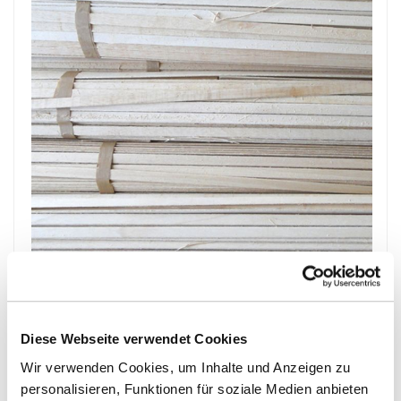
end
of
the
images
gallery
Skip
to
Sperrholz-Federn
the
Diese Webseite verwendet Cookies
beginning
Sperrholz roh
of
Wir verwenden Cookies, um Inhalte und Anzeigen zu
the
personalisieren, Funktionen für soziale Medien anbieten
Mehr
Innenausbau