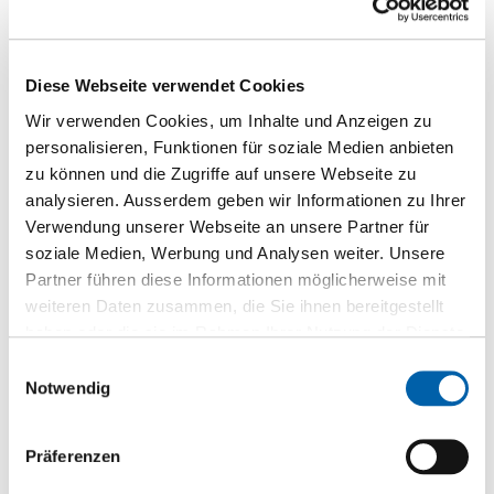
Masterclic Plus (Fold Down)
Diese Webseite verwendet Cookies
Gruppiert
Wir verwenden Cookies, um Inhalte und Anzeigen zu
Produkte
-
VIVAPARKETT 1-Stab Landhausdiele Eiche 09024 authentic
personalisieren, Funktionen für soziale Medien anbieten
geölt
Artikel
zu können und die Zugriffe auf unsere Webseite zu
S100703
analysieren. Ausserdem geben wir Informationen zu Ihrer
ab Lager
Verwendung unserer Webseite an unsere Partner für
13 mm
soziale Medien, Werbung und Analysen weiter. Unsere
Partner führen diese Informationen möglicherweise mit
2'200 mm
weiteren Daten zusammen, die Sie ihnen bereitgestellt
180 mm
haben oder die sie im Rahmen Ihrer Nutzung der Dienste
4 Stück/Paket
gesammelt haben.
Einwilligungsauswahl
48 Paket(e)/Palette
Notwendig
CHF 91.15
/m2
Präferenzen
St