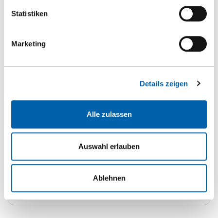
m2
Statistiken
Zur Favoritenliste hinzufügen
Marketing
Zum Warenkorb hinzufügen
Details zeigen
Downloads
Alle zulassen
HE Broschüre
Grösse: (4.21 MB)
Auswahl erlauben
HE Broschüre
Grösse: (4.21 MB)
Leistungserklärung (DoP)
Grösse: (142.98 KB)
Ablehnen
technisches Datenblatt
Grösse: (457.67 KB)