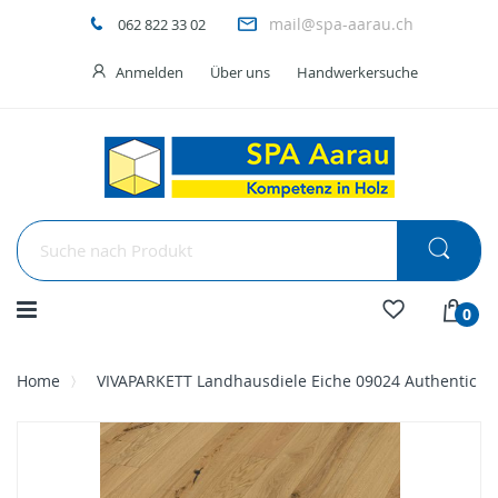
mail@spa-aarau.ch
062 822 33 02
Anmelden
Über uns
Handwerkersuche
Menü
0
Home
VIVAPARKETT Landhausdiele Eiche 09024 Authentic
Skip
to
the