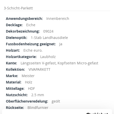
of
the
3-Schicht-Parkett
images
Mehr
Innenbereich
gallery
Informationen
Eiche
09024
1-Stab Landhausdiele
Ja
Eiche euro.
Laubholz
Längsseiten V-gefast, Kopfseiten Micro-gefast
VIVAPARKETT
Meister
Holz
HDF
2.5 mm
geölt
Blindfurnier
natürlich