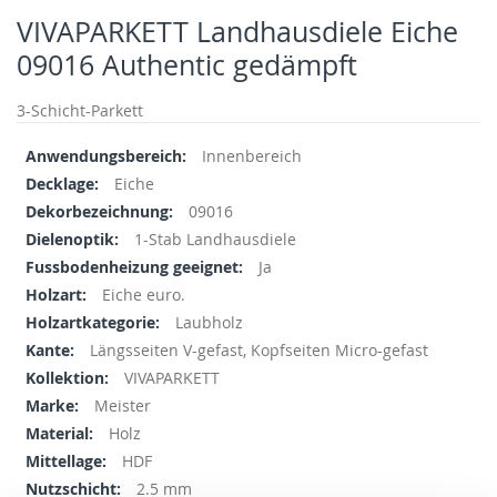
to
VIVAPARKETT Landhausdiele Eiche
the
09016 Authentic gedämpft
beginning
of
the
3-Schicht-Parkett
images
Mehr
Innenbereich
gallery
Informationen
Eiche
09016
1-Stab Landhausdiele
Ja
Eiche euro.
Laubholz
Längsseiten V-gefast, Kopfseiten Micro-gefast
VIVAPARKETT
Meister
Holz
HDF
2.5 mm