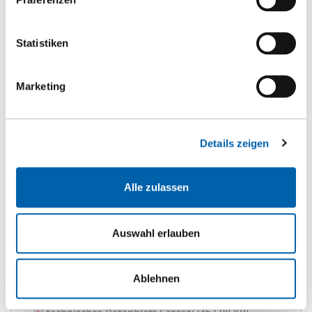
CHF 95.30
/m2
St
Statistiken
m2
Marketing
Zur Favoritenliste hinzufügen
Details zeigen
Zum Warenkorb hinzufügen
Downloads
Alle zulassen
Auswahl erlauben
HE Broschüre
Grösse: (4.21 MB)
HE Broschüre
Grösse: (4.21 MB)
Ablehnen
Leistungserklärung (DoP)
Grösse: (143 KB)