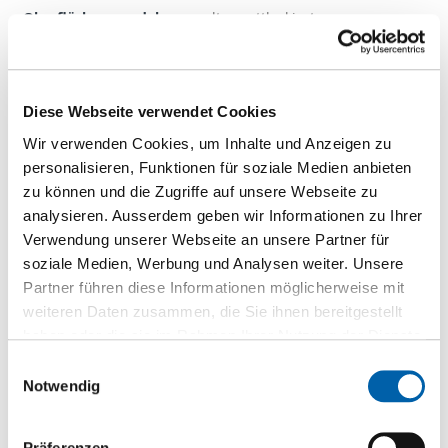
ultramattlackiert
Blindfurnier
natürlich
Masterclic Plus (Fold Down)
Diese Webseite verwendet Cookies
Wir verwenden Cookies, um Inhalte und Anzeigen zu
Gruppiert
personalisieren, Funktionen für soziale Medien anbieten
Produkte
zu können und die Zugriffe auf unsere Webseite zu
-
VIVAPARKETT 1-Stab Landhausdiele Eiche 09016 authentic
analysieren. Ausserdem geben wir Informationen zu Ihrer
ultramattlackiert
Artikel
Verwendung unserer Webseite an unsere Partner für
S100701
soziale Medien, Werbung und Analysen weiter. Unsere
ab Lager
Partner führen diese Informationen möglicherweise mit
13 mm
weiteren Daten zusammen, die Sie ihnen bereitgestellt
2'200 mm
haben oder die sie im Rahmen Ihrer Nutzung der Dienste
180 mm
gesammelt haben.
Einwilligungsauswahl
4 Stück/Paket
Notwendig
48 Paket(e)/Palette
Präferenzen