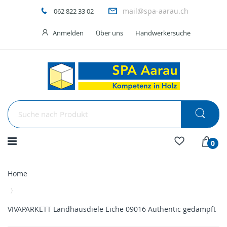
mail@spa-aarau.ch
062 822 33 02
Anmelden
Über uns
Handwerkersuche
Menü
0
Home
VIVAPARKETT Landhausdiele Eiche 09016 Authentic gedämpft