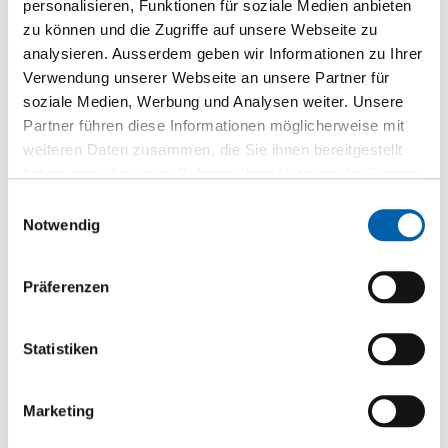
images
personalisieren, Funktionen für soziale Medien anbieten
Informationen
Silvadec
gallery
zu können und die Zugriffe auf unsere Webseite zu
Edelstahl
analysieren. Ausserdem geben wir Informationen zu Ihrer
Verwendung unserer Webseite an unsere Partner für
soziale Medien, Werbung und Analysen weiter. Unsere
Gruppiert
Partner führen diese Informationen möglicherweise mit
Produkte
-
Silvadec Randclip inkl. Schrauben 10 Stk./Pk
weiteren Daten zusammen, die Sie ihnen bereitgestellt
Artikel
SL.QSD.RCL
haben oder die sie im Rahmen Ihrer Nutzung der Dienste
gesammelt haben.
ab Lager
Einwilligungsauswahl
Notwendig
10 Stück/Paket
CHF 18.50
/Pack
Präferenzen
St
Statistiken
Pack
Marketing
Zur Favoritenliste hinzufügen