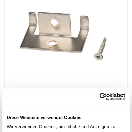
end
of
the
images
gallery
Skip
to
Silvadec Randclip inkl. Schrauben
the
beginning
Montagematerial für Terrassen
Diese Webseite verwendet Cookies
of
the
Wir verwenden Cookies, um Inhalte und Anzeigen zu
Mehr
Aussenbereich, Terrassen