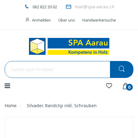
mail@spa-aarau.ch
062 822 33 02
Anmelden
Über uns
Handwerkersuche
Menü
0
Home
Silvadec Randclip inkl. Schrauben
Skip
to
the